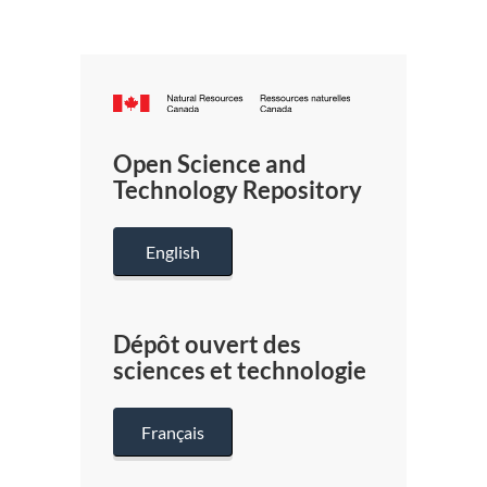
Canada.ca
/
Gouverneme
Open Science and
du
Technology Repository
Canada
English
Dépôt ouvert des
sciences et technologie
Français