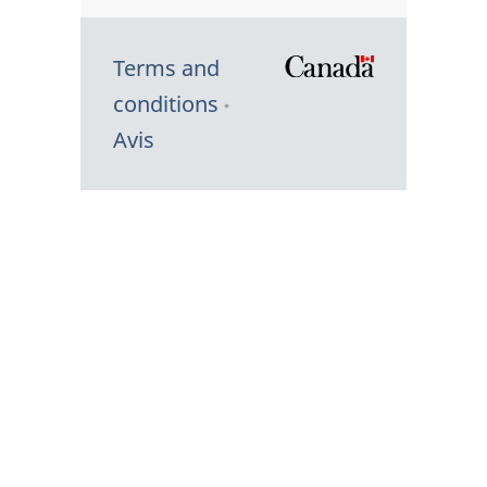
Terms and
/
conditions
Symbole
Avis
du
gouvernem
du
Canada