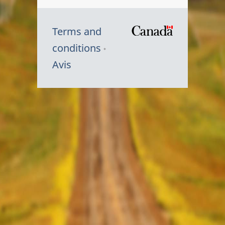
Terms and
/
conditions
Symbole
Avis
du
gouvernem
du
Canada