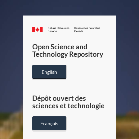
Canada.ca
/
Gouverneme
Open Science and
du
Technology Repository
Canada
English
Dépôt ouvert des
sciences et technologie
Français