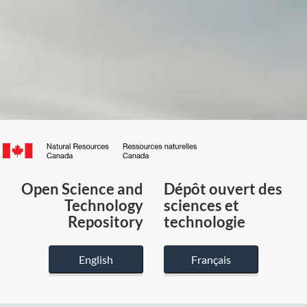
Canada.ca
/
Gouvernement
Open Science and
Dépôt ouvert des
du
Technology
sciences et
Canada
Repository
technologie
English
Français