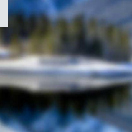
/
Symbole
du
gouvernement
du
Canada