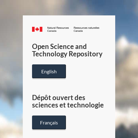
Canada.ca
/
Gouverneme
Open Science and
du
Technology Repository
Canada
English
Dépôt ouvert des
sciences et technologie
Français