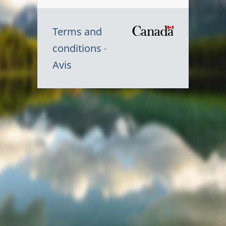
Terms and
/
conditions
Symbole
Avis
du
gouvernem
du
Canada