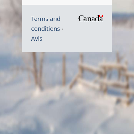
Terms and
/
conditions
Symbole
Avis
du
gouvernem
du
Canada