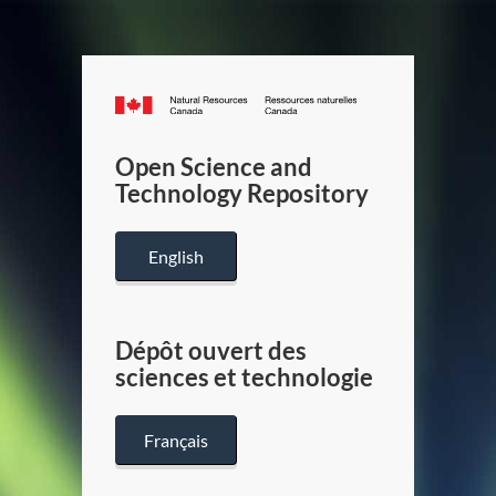
Canada.ca
/
Gouverneme
Open Science and
du
Technology Repository
Canada
English
Dépôt ouvert des
sciences et technologie
Français