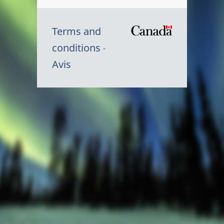
Terms and
/
conditions
Symbole
Avis
du
gouvernem
du
Canada