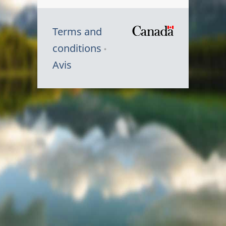
Terms and
/
conditions
Symbole
Avis
du
gouvernem
du
Canada