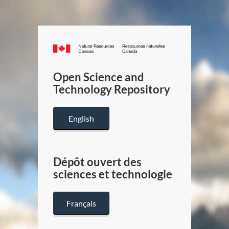
Canada.ca
/
Gouverneme
Open Science and
du
Technology Repository
Canada
English
Dépôt ouvert des
sciences et technologie
Français