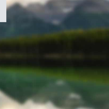
/
Symbole
du
gouvernement
du
Canada