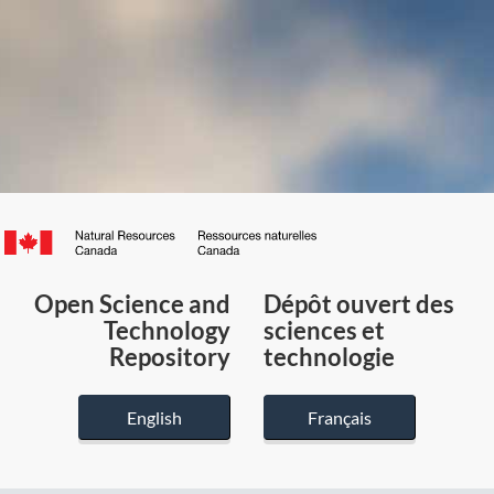
Canada.ca
/
Gouvernement
Open Science and
Dépôt ouvert des
du
Technology
sciences et
Canada
Repository
technologie
English
Français