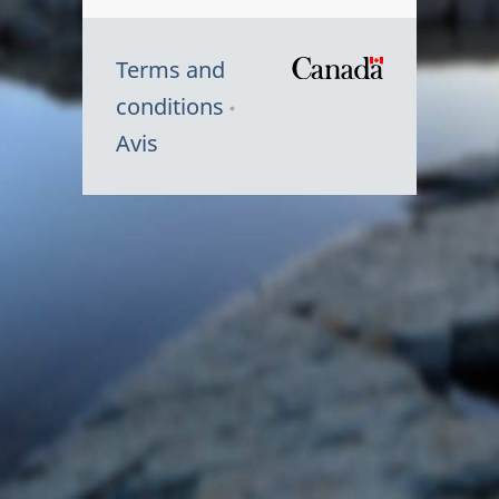
Terms and
/
conditions
Symbole
Avis
du
gouvernem
du
Canada