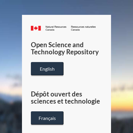
Canada.ca
/
Gouverneme
Open Science and
du
Technology Repository
Canada
English
Dépôt ouvert des
sciences et technologie
Français