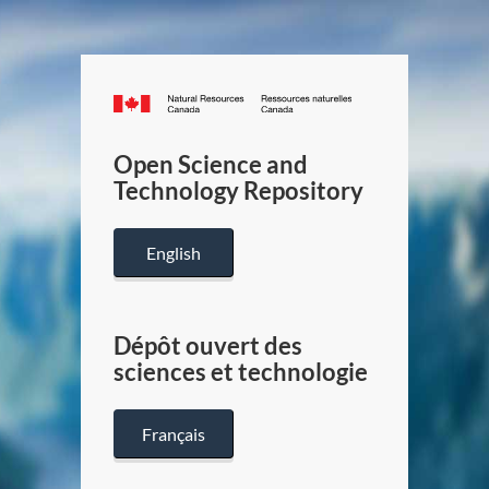
Canada.ca
/
Gouverneme
Open Science and
du
Technology Repository
Canada
English
Dépôt ouvert des
sciences et technologie
Français