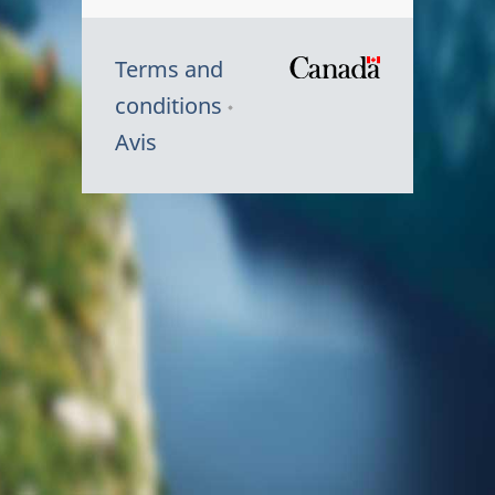
Terms and
/
conditions
Symbole
Avis
du
gouvernem
du
Canada