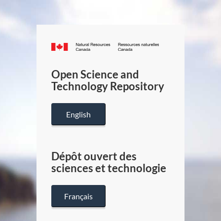
Canada.ca
/
Gouverneme
Open Science and
du
Technology Repository
Canada
English
Dépôt ouvert des
sciences et technologie
Français