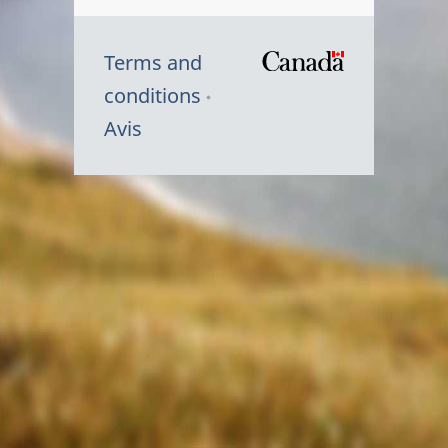
Terms and
/
conditions
Symbole
Avis
du
gouvernem
du
Canada