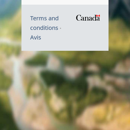
Terms and
/
conditions
Symbole
Avis
du
gouvernem
du
Canada