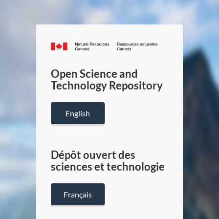
Canada.ca
/
Gouverneme
Open Science and
du
Technology Repository
Canada
English
Dépôt ouvert des
sciences et technologie
Français