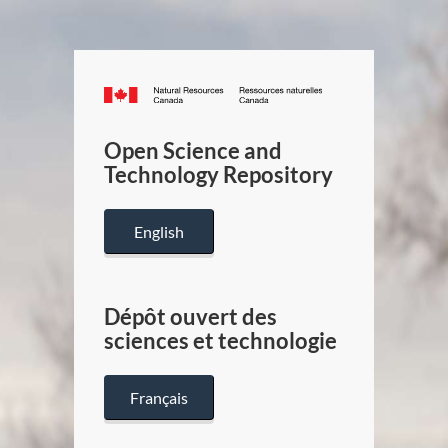
Canada.ca
/
Gouverneme
Open Science and
du
Technology Repository
Canada
English
Dépôt ouvert des
sciences et technologie
Français