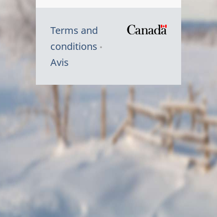
Terms and
/
conditions
Symbole
Avis
du
gouvernem
du
Canada