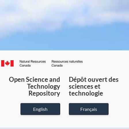
Canada.ca
/
Gouvernement
Open Science and
Dépôt ouvert des
du
Technology
sciences et
Canada
Repository
technologie
English
Français