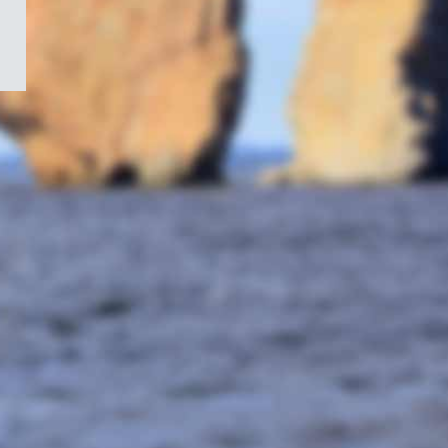
/
Symbole
du
gouvernement
du
Canada