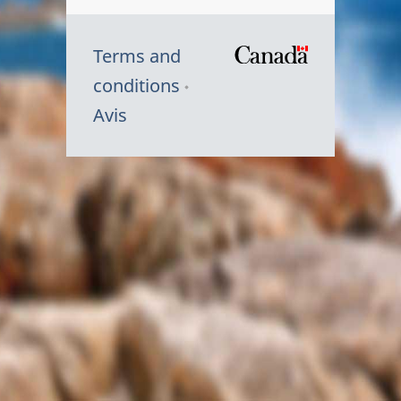
Terms and
/
conditions
Symbole
Avis
du
gouvernem
du
Canada