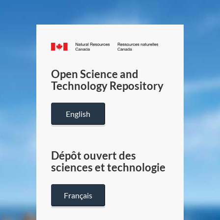
Canada.ca
/
Gouverneme
Open Science and
du
Technology Repository
Canada
English
Dépôt ouvert des
sciences et technologie
Français