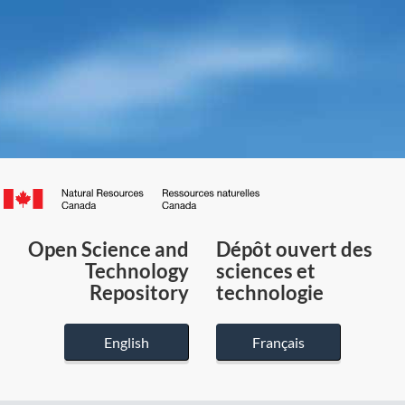
Canada.ca
/
Gouvernement
Open Science and
Dépôt ouvert des
du
Technology
sciences et
Canada
Repository
technologie
English
Français