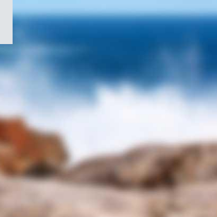
/
Symbole
du
gouvernement
du
Canada