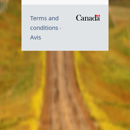
Terms and
/
conditions
Symbole
Avis
du
gouvernem
du
Canada