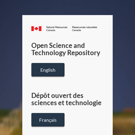
Canada.ca
/
Gouverneme
Open Science and
du
Technology Repository
Canada
English
Dépôt ouvert des
sciences et technologie
Français