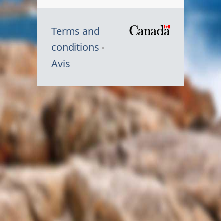
Terms and
/
conditions
Symbole
Avis
du
gouvernem
du
Canada