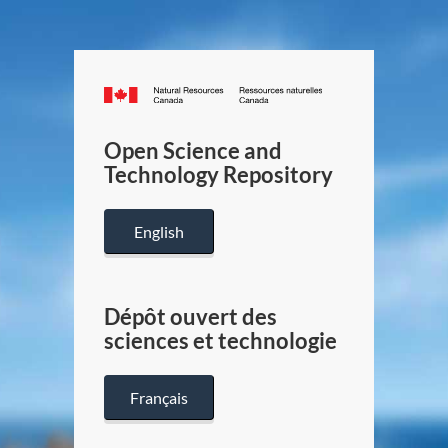
Canada.ca
/
Gouverneme
Open Science and
du
Technology Repository
Canada
English
Dépôt ouvert des
sciences et technologie
Français