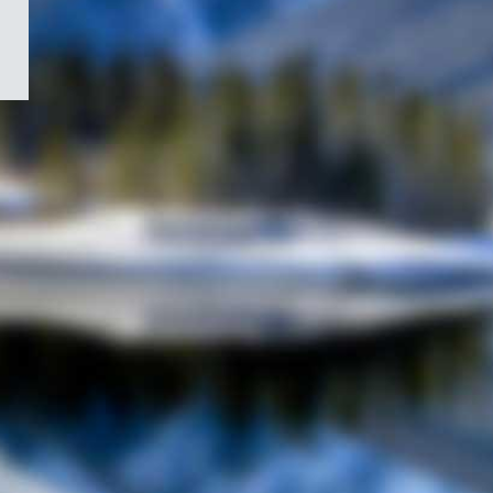
/
Symbole
du
gouvernement
du
Canada