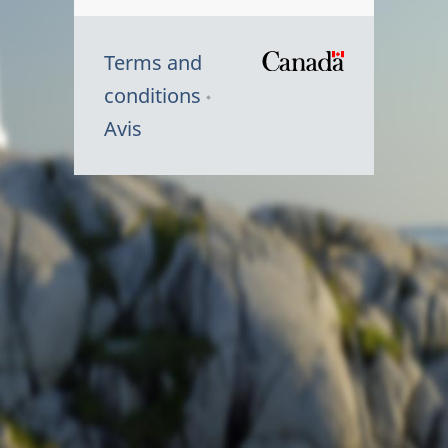
Terms and
/
conditions
Symbole
Avis
du
gouvernem
du
Canada