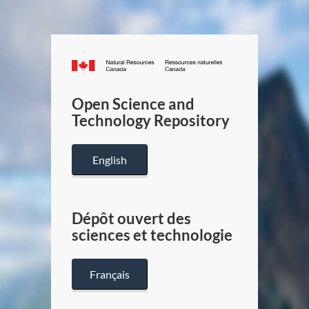
Canada.ca
/
Gouverneme
Open Science and
du
Technology Repository
Canada
English
Dépôt ouvert des
sciences et technologie
Français