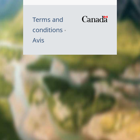
Terms and
/
conditions
Symbole
Avis
du
gouvernem
du
Canada