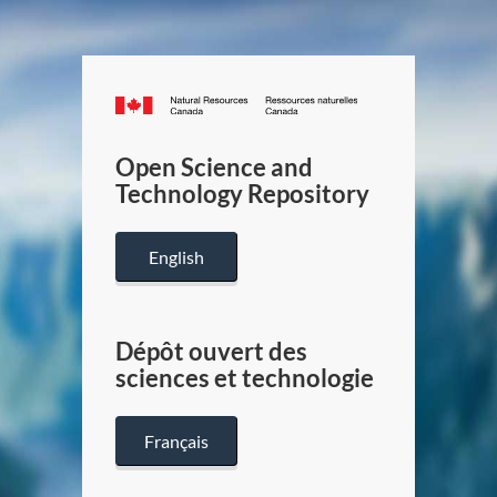
Canada.ca
/
Gouverneme
Open Science and
du
Technology Repository
Canada
English
Dépôt ouvert des
sciences et technologie
Français