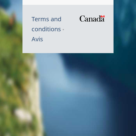
Terms and
/
conditions
Symbole
Avis
du
gouvernem
du
Canada