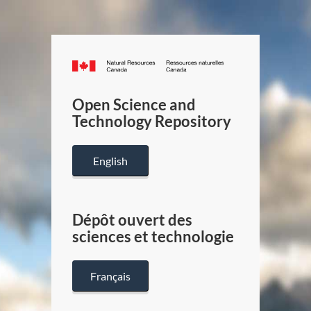
Canada.ca
/
Gouverneme
Open Science and
du
Technology Repository
Canada
English
Dépôt ouvert des
sciences et technologie
Français