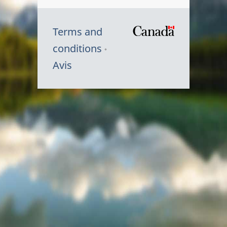
Terms and
/
conditions
Symbole
Avis
du
gouvernem
du
Canada