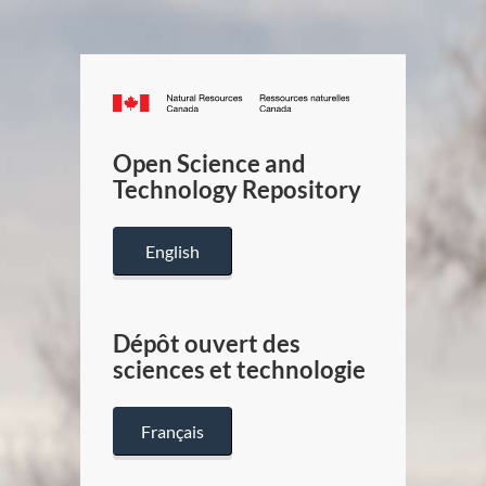
Canada.ca
/
Gouverneme
Open Science and
du
Technology Repository
Canada
English
Dépôt ouvert des
sciences et technologie
Français