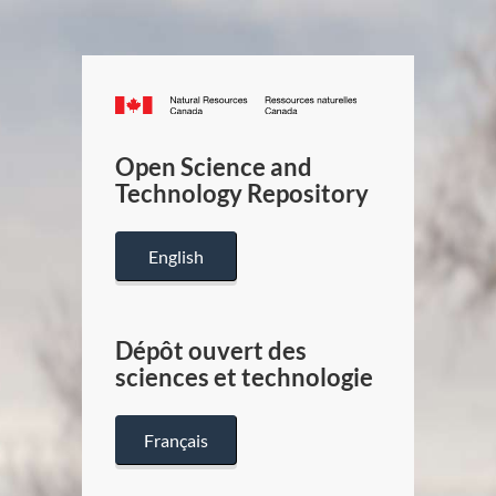
Canada.ca
/
Gouverneme
Open Science and
du
Technology Repository
Canada
English
Dépôt ouvert des
sciences et technologie
Français