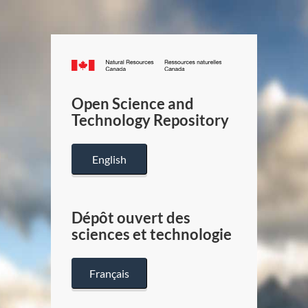
Canada.ca
/
Gouverneme
Open Science and
du
Technology Repository
Canada
English
Dépôt ouvert des
sciences et technologie
Français