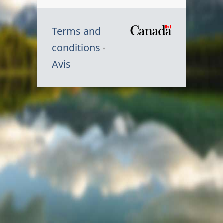
Terms and
/
conditions
Symbole
Avis
du
gouvernem
du
Canada