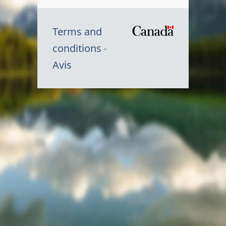
Terms and
/
conditions
Symbole
Avis
du
gouvernem
du
Canada