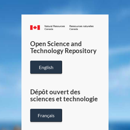
Canada.ca
/
Gouverneme
Open Science and
du
Technology Repository
Canada
English
Dépôt ouvert des
sciences et technologie
Français