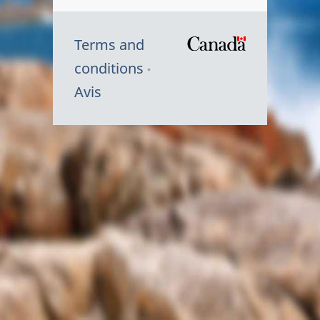
Terms and
/
conditions
Symbole
Avis
du
gouvernem
du
Canada