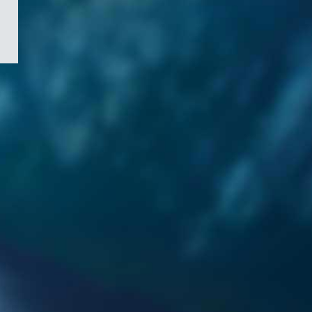
/
Symbole
du
gouvernement
du
Canada