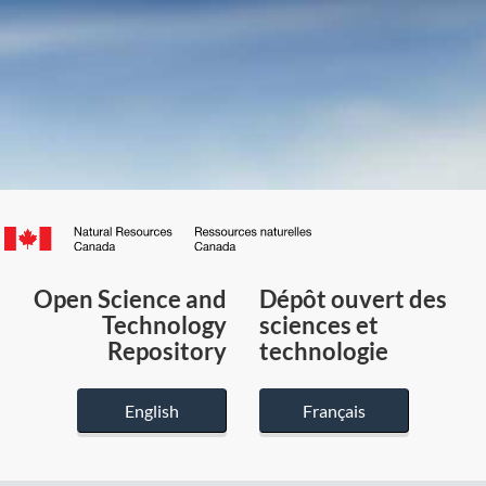
Canada.ca
/
Gouvernement
Open Science and
Dépôt ouvert des
du
Technology
sciences et
Canada
Repository
technologie
English
Français