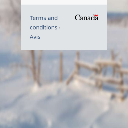
Terms and
/
conditions
Symbole
Avis
du
gouvernem
du
Canada