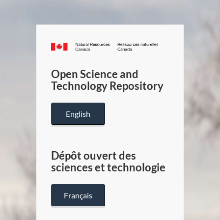
Canada.ca
/
Gouverneme
Open Science and
du
Technology Repository
Canada
English
Dépôt ouvert des
sciences et technologie
Français