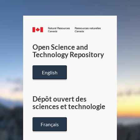
Canada.ca
/
Gouverneme
Open Science and
du
Technology Repository
Canada
English
Dépôt ouvert des
sciences et technologie
Français