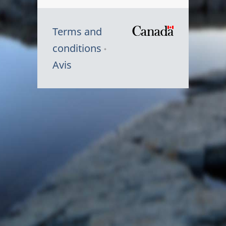
Terms and
/
conditions
Symbole
Avis
du
gouvernem
du
Canada