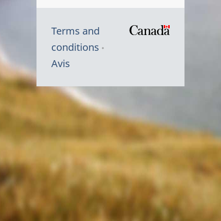
Terms and
/
conditions
Symbole
Avis
du
gouvernem
du
Canada