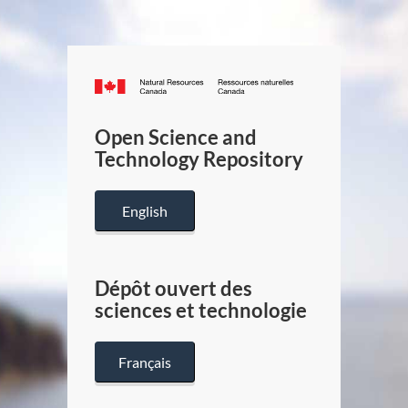
Canada.ca
/
Gouverneme
Open Science and
du
Technology Repository
Canada
English
Dépôt ouvert des
sciences et technologie
Français