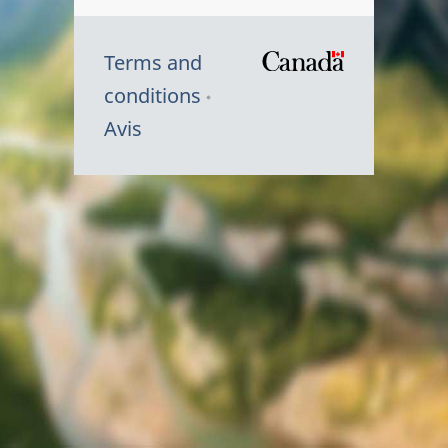
Terms and
/
conditions
Symbole
Avis
du
gouvernem
du
Canada