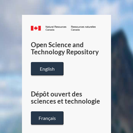
Canada.ca
/
Gouverneme
Open Science and
du
Technology Repository
Canada
English
Dépôt ouvert des
sciences et technologie
Français