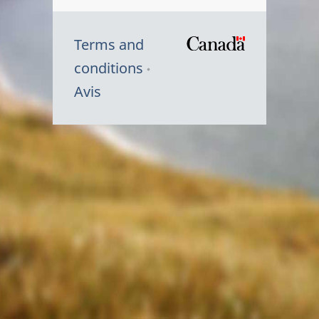
Terms and
/
conditions
Symbole
Avis
du
gouvernem
du
Canada