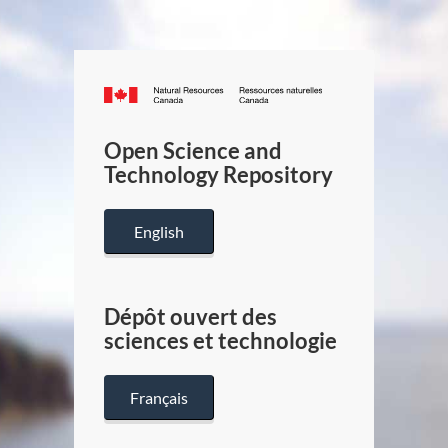
Canada.ca
/
Gouverneme
Open Science and
du
Technology Repository
Canada
English
Dépôt ouvert des
sciences et technologie
Français