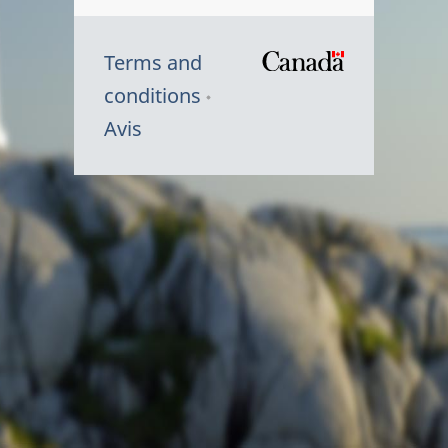
Terms and
/
conditions
Symbole
Avis
du
gouvernem
du
Canada