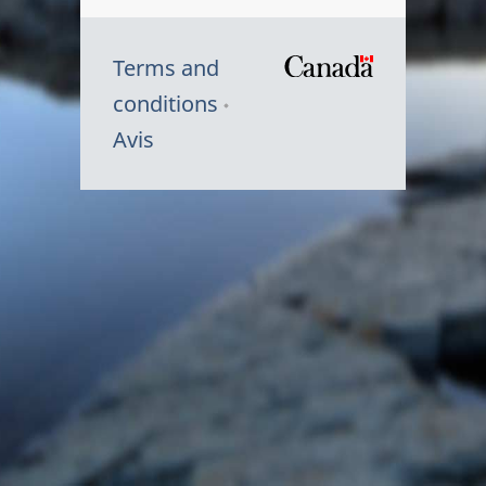
Terms and
/
conditions
Symbole
Avis
du
gouvernem
du
Canada