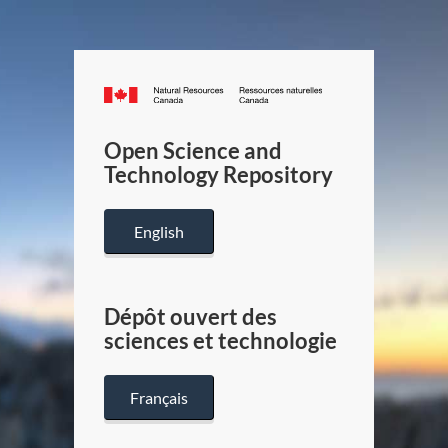
Canada.ca
/
Gouverneme
Open Science and
du
Technology Repository
Canada
English
Dépôt ouvert des
sciences et technologie
Français