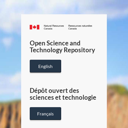
Canada.ca
/
Gouverneme
Open Science and
du
Technology Repository
Canada
English
Dépôt ouvert des
sciences et technologie
Français