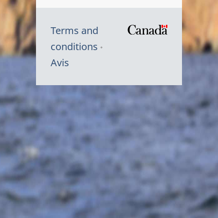
Terms and
/
conditions
Symbole
Avis
du
gouvernem
du
Canada