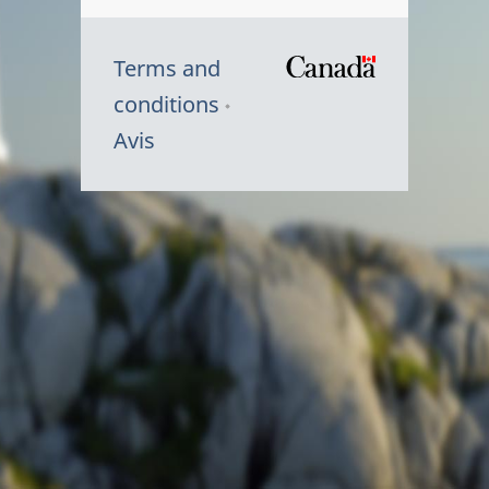
Terms and
/
conditions
Symbole
Avis
du
gouvernem
du
Canada