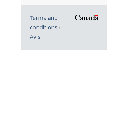
Terms and
/
conditions
Symbole
Avis
du
gouvernem
du
Canada