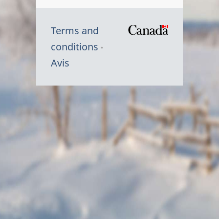
Terms and
/
conditions
Symbole
Avis
du
gouvernem
du
Canada