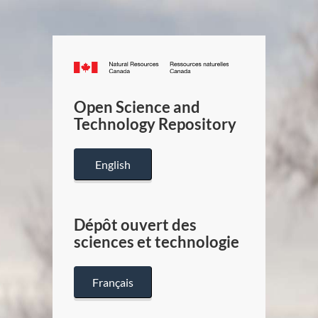
Canada.ca
/
Gouverneme
Open Science and
du
Technology Repository
Canada
English
Dépôt ouvert des
sciences et technologie
Français