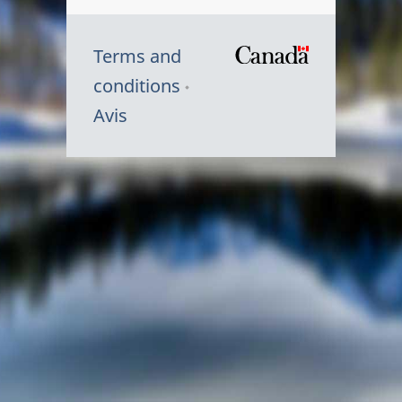
Terms and
/
conditions
Symbole
Avis
du
gouvernem
du
Canada