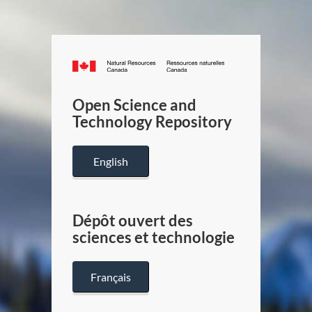
Canada.ca
/
Gouverneme
Open Science and
du
Technology Repository
Canada
English
Dépôt ouvert des
sciences et technologie
Français