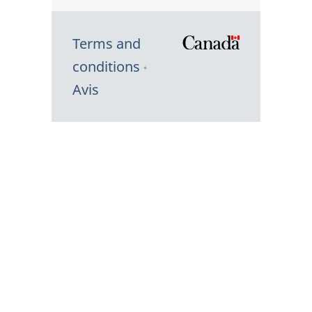
Terms and
/
conditions
Symbole
Avis
du
gouvernem
du
Canada