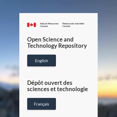
Canada.ca
/
Gouverneme
Open Science and
du
Technology Repository
Canada
English
Dépôt ouvert des
sciences et technologie
Français