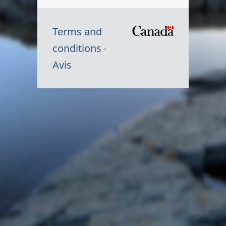
Terms and
/
conditions
Symbole
Avis
du
gouvernem
du
Canada