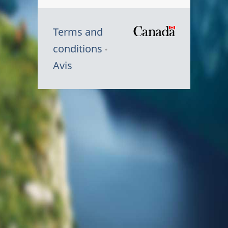
Terms and
/
conditions
Symbole
Avis
du
gouvernem
du
Canada