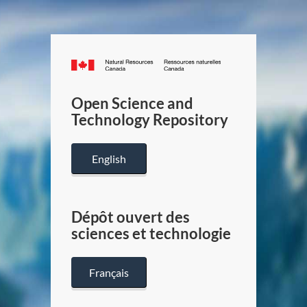
Canada.ca
/
Gouverneme
Open Science and
du
Technology Repository
Canada
English
Dépôt ouvert des
sciences et technologie
Français