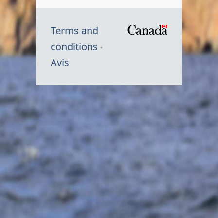
Terms and
/
conditions
Symbole
Avis
du
gouvernem
du
Canada