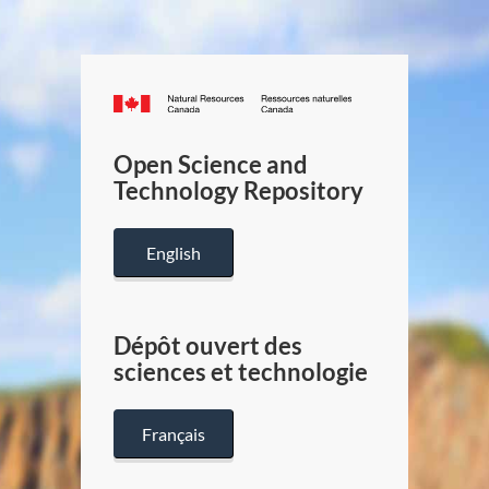
Canada.ca
/
Gouverneme
Open Science and
du
Technology Repository
Canada
English
Dépôt ouvert des
sciences et technologie
Français