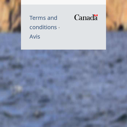
Terms and
/
conditions
Symbole
Avis
du
gouvernem
du
Canada