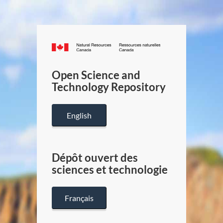
Canada.ca
/
Gouverneme
Open Science and
du
Technology Repository
Canada
English
Dépôt ouvert des
sciences et technologie
Français