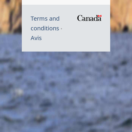
Terms and
/
conditions
Symbole
Avis
du
gouvernem
du
Canada