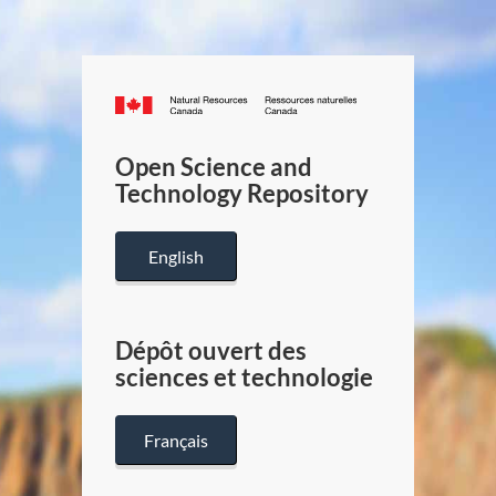
Canada.ca
/
Gouverneme
Open Science and
du
Technology Repository
Canada
English
Dépôt ouvert des
sciences et technologie
Français