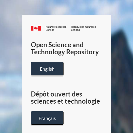
Canada.ca
/
Gouverneme
Open Science and
du
Technology Repository
Canada
English
Dépôt ouvert des
sciences et technologie
Français