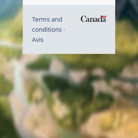
Terms and
/
conditions
Symbole
Avis
du
gouvernem
du
Canada