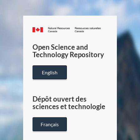
Canada.ca
/
Gouverneme
Open Science and
du
Technology Repository
Canada
English
Dépôt ouvert des
sciences et technologie
Français