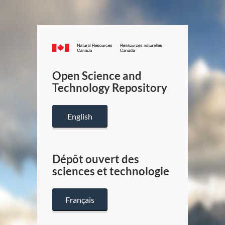
Canada.ca
/
Gouverneme
Open Science and
du
Technology Repository
Canada
English
Dépôt ouvert des
sciences et technologie
Français