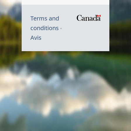
Terms and
/
conditions
Symbole
Avis
du
gouvernem
du
Canada